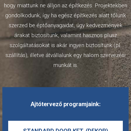
hogy miattunk ne álljon az építkezés. Projektekben
gondolkodunk, így ha egész építkezés alatt tőlünk
szerzed be éptőanyagaidat, úgy kedvezmények
árakat biztosítunk, valamint hasznos plusz
szolgáltatásokat is akár ingyen biztosítunk (pl.
szállítás), illetve átvállalunk egy halom szervezési
munkát is.
Ajtótervező programjaink:
STANDARD DOOR KFT. (DEKOR)