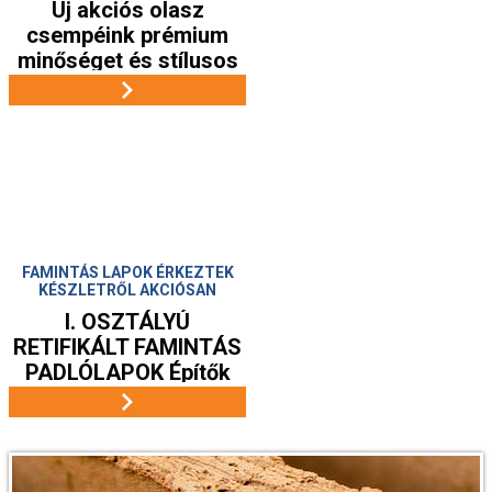
Új akciós olasz
csempéink prémium
minőséget és stílusos
megjelenést kínálnak.
Modern és klasszikus
terekhez is tökéletes
választás, most
kedvezményes áron!
Charme Warm 30x120
-
FAMINTÁS LAPOK ÉRKEZTEK
16.400Ft
KÉSZLETRŐL AKCIÓSAN
/m2 helyett
I. OSZTÁLYÚ
7.900Ft/m2, 20x120
RETIFIKÁLT FAMINTÁS
16.000Ft
PADLÓLAPOK Építők
/m2 helyett
Forrása Kft.
7.500Ft/m2
Amalfi Lux
30x60 -
14.500Ft