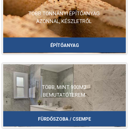
/m2 helyett
6.000Ft/m2
TÖBB TONNÁNYI ÉPÍTŐANYAG
Taormina Beige
AZONNAL, KÉSZLETRŐL
60x120 -
16.000Ft
/m2 helyett
7.500Ft/m2
ÉPÍTŐANYAG
TÖBB, MINT 900M2
BEMUTATÓTEREM
FÜRDŐSZOBA / CSEMPE