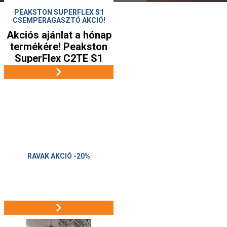
PEAKSTON SUPERFLEX S1
CSEMPERAGASZTÓ AKCIÓ!
Akciós ajánlat a hónap
termékére! Peakston
SuperFlex C2TE S1
flexibilis
csemperagasztó –
megbízható tapadás
beltérre és kültérre.
Vigyen el most 6290 Ft
helyett 5790 Ft-ért! Ne
hagyja ki a
lehetőséget!
RAVAK AKCIÓ -20%