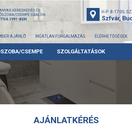
ANYAG KERESKEDÉS ÉS
H-P: 8-17:00, SZ
ŐSZOBA/CSEMPE SZALON
Szfvár, Bud
ÍTVA 1991-BEN
MBER AJÁNLÓ
INGATLAN FORGALMAZÁS
ELÉRHETŐSÉGEK
ŐSZOBA/CSEMPE
SZOLGÁLTATÁSOK
AJÁNLATKÉRÉS