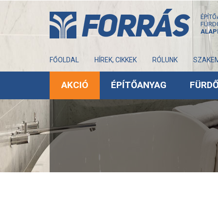
ÉPÍTŐ
FÜRD
ALAP
FŐOLDAL
HÍREK, CIKKEK
RÓLUNK
SZAKE
AKCIÓ
ÉPÍTŐANYAG
FÜRD