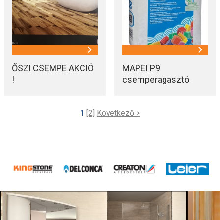
ŐSZI CSEMPE AKCIÓ
MAPEI P9
!
csemperagasztó
akció
1
[2]
Következő >