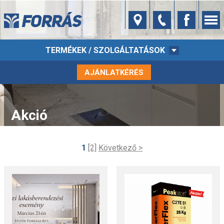
TERMÉKEK / SZOLGÁLTATÁSOK
AJÁNLATKÉRÉS
Akció
1
[2]
Következő >