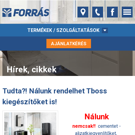
TERMÉKEK / SZOLGÁLTATÁSOK
AJÁNLATKÉRÉS
Hírek, cikkek
Tudta?! Nálunk rendelhet Tboss
kiegészítőket is!
Nálunk
nemcsak!!
cementet -
aljzatkiegyenlítőket,