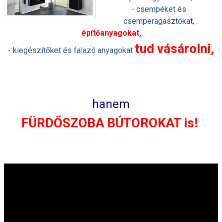
- csempéket és
csemperagasztókat,
építőanyagokat,
tud vásárolni,
- kiegészítőket és falazó anyagokat
hanem
FÜRDŐSZOBA BÚTOROKAT is!